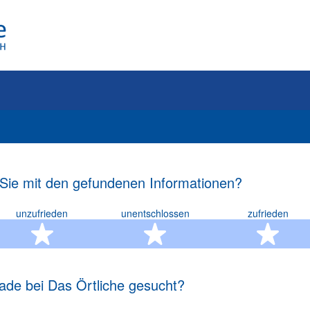
 Sie mit den gefundenen Informationen?
unzufrieden
unentschlossen
zufrieden
rn
2 Sterne
3 Sterne
4 S
ade bei Das Örtliche gesucht?