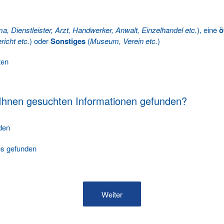
ma, Dienstleister, Arzt, Handwerker, Anwalt, Einzelhandel etc.
), eine
ö
richt etc.
) oder
Sonstiges
(
Museum, Verein etc.
)
ten
 Ihnen gesuchten Informationen gefunden?
nden
les gefunden
Weiter