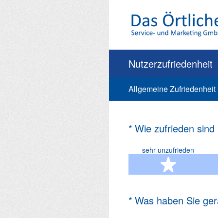
Zum
Inhalt
springen
Nutzerzufriedenheit
Allgemeine Zufriedenheit
(Erforderlich.)
*
Wie zufrieden sind
sehr unzufrieden
1 Ste
(Erforderlich.)
*
Was haben Sie ger