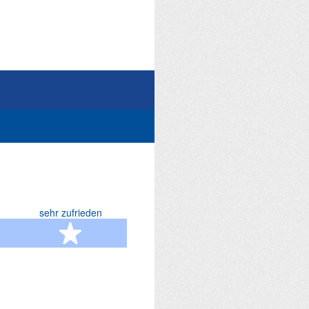
sehr zufrieden
terne
5 Sterne