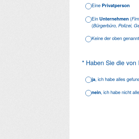
Eine
Privatperson
Ein
Unternehmen
(
Fir
(
Bürgerbüro, Polizei, Ge
Keine der oben genann
(Erforderlich.)
*
Haben Sie die von
ja
, ich habe alles gefu
nein
, ich habe nicht al