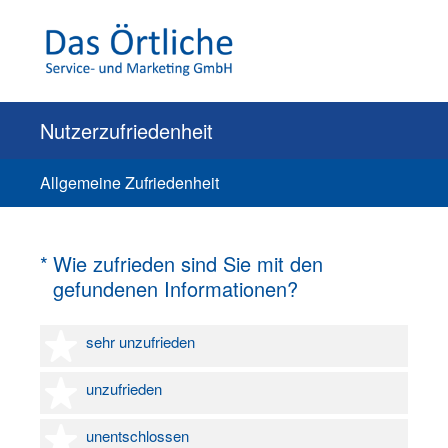
Nutzerzufriedenheit
Allgemeine Zufriedenheit
(Erforderlich.)
*
Wie zufrieden sind Sie mit den
gefundenen Informationen?
1 Stern
sehr unzufrieden
2 Sterne
unzufrieden
3 Sterne
unentschlossen