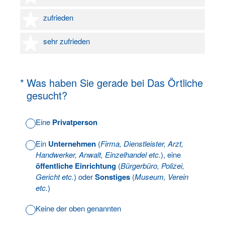
4 Sterne
zufrieden
5 Sterne
sehr zufrieden
(Erforderlich.)
*
Was haben Sie gerade bei Das Örtliche
gesucht?
Eine
Privatperson
Ein
Unternehmen
(
Firma, Dienstleister, Arzt,
Handwerker, Anwalt, Einzelhandel etc.
), eine
öffentliche Einrichtung
(
Bürgerbüro, Polizei,
Gericht etc.
) oder
Sonstiges
(
Museum, Verein
etc.
)
Keine der oben genannten