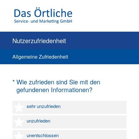
Nutzerzufriedenheit
Allgemeine Zufriedenheit
(Erforderlich.)
*
Wie zufrieden sind Sie mit den
gefundenen Informationen?
1 Stern
sehr unzufrieden
2 Sterne
unzufrieden
3 Sterne
unentschlossen