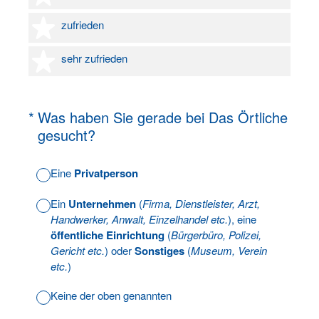
4 Sterne
zufrieden
5 Sterne
sehr zufrieden
(Erforderlich.)
*
Was haben Sie gerade bei Das Örtliche
gesucht?
Eine
Privatperson
Ein
Unternehmen
(
Firma, Dienstleister, Arzt,
Handwerker, Anwalt, Einzelhandel etc.
), eine
öffentliche Einrichtung
(
Bürgerbüro, Polizei,
Gericht etc.
) oder
Sonstiges
(
Museum, Verein
etc.
)
Keine der oben genannten