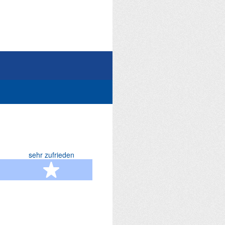
sehr zufrieden
terne
5 Sterne