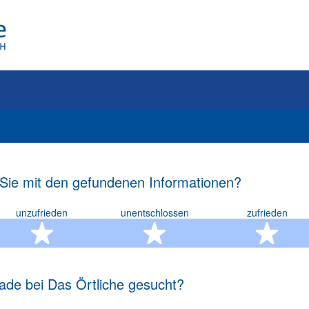
 Sie mit den gefundenen Informationen?
unzufrieden
unentschlossen
zufrieden
rn
2 Sterne
3 Sterne
4 S
ade bei Das Örtliche gesucht?