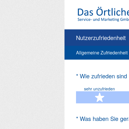
Zum
Inhalt
springen
Nutzerzufriedenheit
Allgemeine Zufriedenheit
(Erforderlich.)
*
Wie zufrieden sind
sehr unzufrieden
1 Ste
(Erforderlich.)
*
Was haben Sie ger