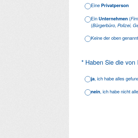
Eine
Privatperson
Ein
Unternehmen
(
Fir
(
Bürgerbüro, Polizei, Ge
Keine der oben genann
(Erforderlich.)
*
Haben Sie die von
ja
, ich habe alles gefu
nein
, ich habe nicht al