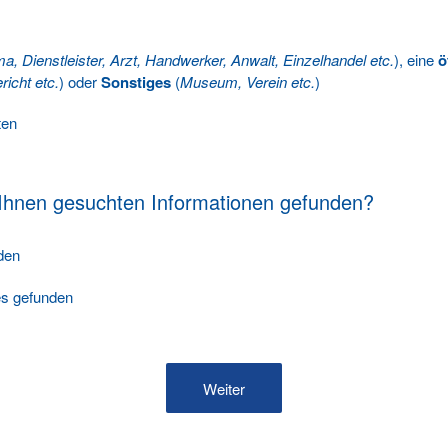
ma, Dienstleister, Arzt, Handwerker, Anwalt, Einzelhandel etc.
), eine
ö
richt etc.
) oder
Sonstiges
(
Museum, Verein etc.
)
ten
 Ihnen gesuchten Informationen gefunden?
nden
les gefunden
Weiter