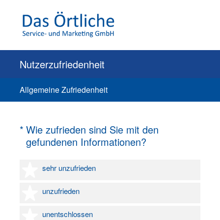
Nutzerzufriedenheit
Allgemeine Zufriedenheit
(Erforderlich.)
*
Wie zufrieden sind Sie mit den
gefundenen Informationen?
1 Stern
sehr unzufrieden
2 Sterne
unzufrieden
3 Sterne
unentschlossen