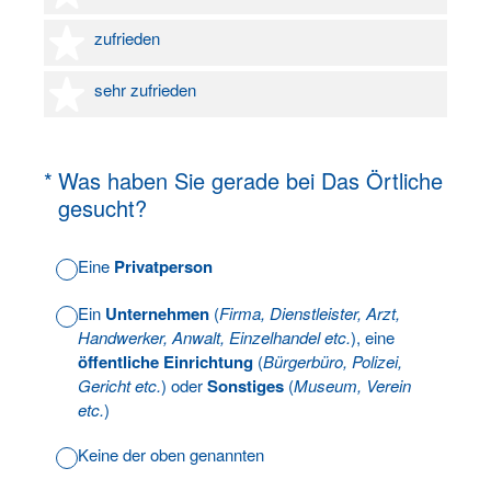
4 Sterne
zufrieden
5 Sterne
sehr zufrieden
(Erforderlich.)
*
Was haben Sie gerade bei Das Örtliche
gesucht?
Eine
Privatperson
Ein
Unternehmen
(
Firma, Dienstleister, Arzt,
Handwerker, Anwalt, Einzelhandel etc.
), eine
öffentliche Einrichtung
(
Bürgerbüro, Polizei,
Gericht etc.
) oder
Sonstiges
(
Museum, Verein
etc.
)
Keine der oben genannten