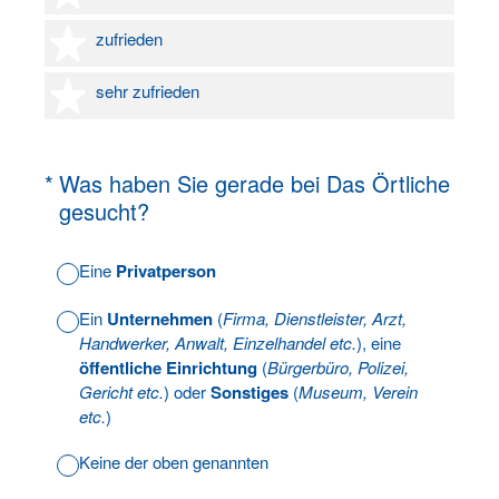
4 Sterne
zufrieden
5 Sterne
sehr zufrieden
(Erforderlich.)
*
Was haben Sie gerade bei Das Örtliche
gesucht?
Eine
Privatperson
Ein
Unternehmen
(
Firma, Dienstleister, Arzt,
Handwerker, Anwalt, Einzelhandel etc.
), eine
öffentliche Einrichtung
(
Bürgerbüro, Polizei,
Gericht etc.
) oder
Sonstiges
(
Museum, Verein
etc.
)
Keine der oben genannten