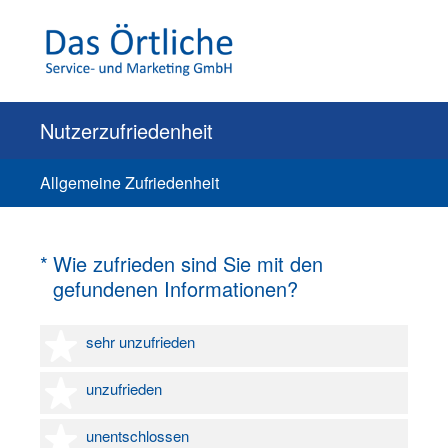
Nutzerzufriedenheit
Allgemeine Zufriedenheit
(Erforderlich.)
*
Wie zufrieden sind Sie mit den
gefundenen Informationen?
1 Stern
sehr unzufrieden
2 Sterne
unzufrieden
3 Sterne
unentschlossen