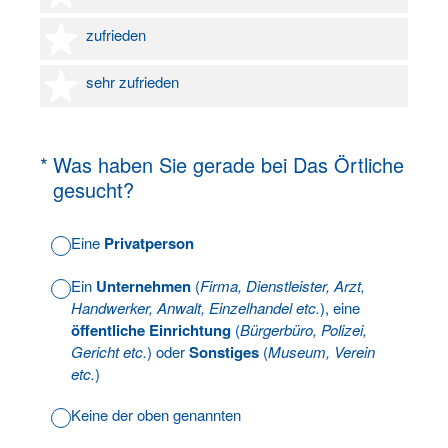
4 Sterne
zufrieden
5 Sterne
sehr zufrieden
(Erforderlich.)
*
Was haben Sie gerade bei Das Örtliche
gesucht?
Eine
Privatperson
Ein
Unternehmen
(
Firma, Dienstleister, Arzt,
Handwerker, Anwalt, Einzelhandel etc.
), eine
öffentliche Einrichtung
(
Bürgerbüro, Polizei,
Gericht etc.
) oder
Sonstiges
(
Museum, Verein
etc.
)
Keine der oben genannten