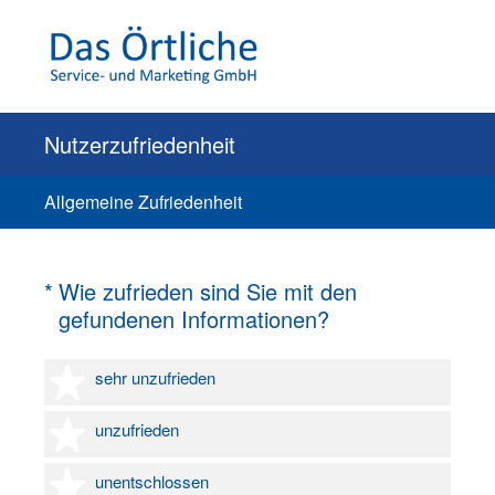
Nutzerzufriedenheit
Allgemeine Zufriedenheit
(Erforderlich.)
*
Wie zufrieden sind Sie mit den
gefundenen Informationen?
1 Stern
sehr unzufrieden
2 Sterne
unzufrieden
3 Sterne
unentschlossen