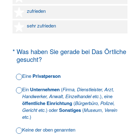
4 Sterne
zufrieden
5 Sterne
sehr zufrieden
(Erforderlich.)
*
Was haben Sie gerade bei Das Örtliche
gesucht?
Eine
Privatperson
Ein
Unternehmen
(
Firma, Dienstleister, Arzt,
Handwerker, Anwalt, Einzelhandel etc.
), eine
öffentliche Einrichtung
(
Bürgerbüro, Polizei,
Gericht etc.
) oder
Sonstiges
(
Museum, Verein
etc.
)
Keine der oben genannten