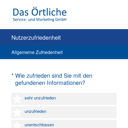
Nutzerzufriedenheit
Allgemeine Zufriedenheit
(Erforderlich.)
*
Wie zufrieden sind Sie mit den
gefundenen Informationen?
1 Stern
sehr unzufrieden
2 Sterne
unzufrieden
3 Sterne
unentschlossen