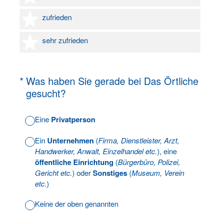
4 Sterne
zufrieden
5 Sterne
sehr zufrieden
(Erforderlich.)
*
Was haben Sie gerade bei Das Örtliche
gesucht?
Eine
Privatperson
Ein
Unternehmen
(
Firma, Dienstleister, Arzt,
Handwerker, Anwalt, Einzelhandel etc.
), eine
öffentliche Einrichtung
(
Bürgerbüro, Polizei,
Gericht etc.
) oder
Sonstiges
(
Museum, Verein
etc.
)
Keine der oben genannten