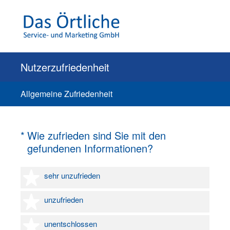
Nutzerzufriedenheit
Allgemeine Zufriedenheit
(Erforderlich.)
*
Wie zufrieden sind Sie mit den
gefundenen Informationen?
1 Stern
sehr unzufrieden
2 Sterne
unzufrieden
3 Sterne
unentschlossen