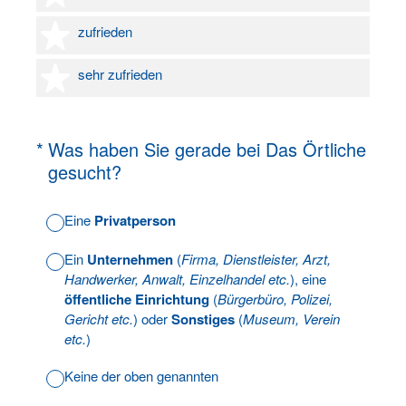
4 Sterne
zufrieden
5 Sterne
sehr zufrieden
(Erforderlich.)
*
Was haben Sie gerade bei Das Örtliche
gesucht?
Eine
Privatperson
Ein
Unternehmen
(
Firma, Dienstleister, Arzt,
Handwerker, Anwalt, Einzelhandel etc.
), eine
öffentliche Einrichtung
(
Bürgerbüro, Polizei,
Gericht etc.
) oder
Sonstiges
(
Museum, Verein
etc.
)
Keine der oben genannten