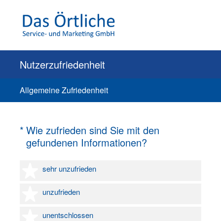
Nutzerzufriedenheit
Allgemeine Zufriedenheit
(Erforderlich.)
*
Wie zufrieden sind Sie mit den
gefundenen Informationen?
1 Stern
sehr unzufrieden
2 Sterne
unzufrieden
3 Sterne
unentschlossen