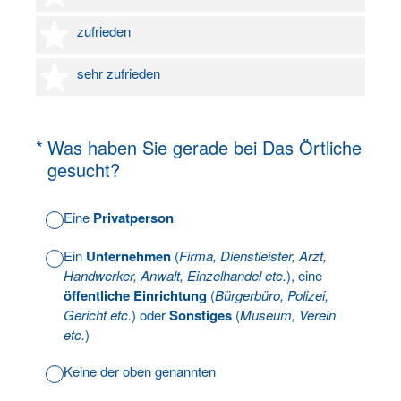
4 Sterne
zufrieden
5 Sterne
sehr zufrieden
(Erforderlich.)
*
Was haben Sie gerade bei Das Örtliche
gesucht?
Eine
Privatperson
Ein
Unternehmen
(
Firma, Dienstleister, Arzt,
Handwerker, Anwalt, Einzelhandel etc.
), eine
öffentliche Einrichtung
(
Bürgerbüro, Polizei,
Gericht etc.
) oder
Sonstiges
(
Museum, Verein
etc.
)
Keine der oben genannten