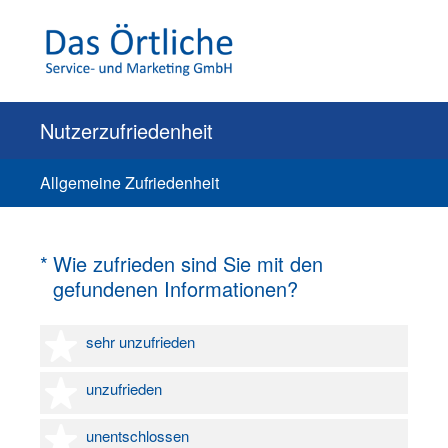
Nutzerzufriedenheit
Allgemeine Zufriedenheit
(Erforderlich.)
*
Wie zufrieden sind Sie mit den
gefundenen Informationen?
1 Stern
sehr unzufrieden
2 Sterne
unzufrieden
3 Sterne
unentschlossen