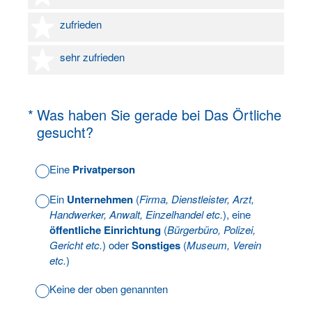
4 Sterne
zufrieden
5 Sterne
sehr zufrieden
(Erforderlich.)
*
Was haben Sie gerade bei Das Örtliche
gesucht?
Eine
Privatperson
Ein
Unternehmen
(
Firma, Dienstleister, Arzt,
Handwerker, Anwalt, Einzelhandel etc.
), eine
öffentliche Einrichtung
(
Bürgerbüro, Polizei,
Gericht etc.
) oder
Sonstiges
(
Museum, Verein
etc.
)
Keine der oben genannten