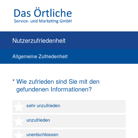
Nutzerzufriedenheit
Allgemeine Zufriedenheit
(Erforderlich.)
*
Wie zufrieden sind Sie mit den
gefundenen Informationen?
1 Stern
sehr unzufrieden
2 Sterne
unzufrieden
3 Sterne
unentschlossen