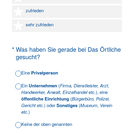
4 Sterne
zufrieden
5 Sterne
sehr zufrieden
(Erforderlich.)
*
Was haben Sie gerade bei Das Örtliche
gesucht?
Eine
Privatperson
Ein
Unternehmen
(
Firma, Dienstleister, Arzt,
Handwerker, Anwalt, Einzelhandel etc.
), eine
öffentliche Einrichtung
(
Bürgerbüro, Polizei,
Gericht etc.
) oder
Sonstiges
(
Museum, Verein
etc.
)
Keine der oben genannten