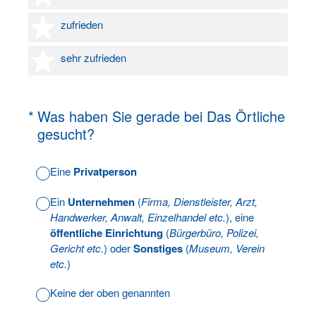
4 Sterne
zufrieden
5 Sterne
sehr zufrieden
(Erforderlich.)
*
Was haben Sie gerade bei Das Örtliche
gesucht?
Eine
Privatperson
Ein
Unternehmen
(
Firma, Dienstleister, Arzt,
Handwerker, Anwalt, Einzelhandel etc.
), eine
öffentliche Einrichtung
(
Bürgerbüro, Polizei,
Gericht etc.
) oder
Sonstiges
(
Museum, Verein
etc.
)
Keine der oben genannten