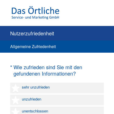
Nutzerzufriedenheit
Allgemeine Zufriedenheit
(Erforderlich.)
*
Wie zufrieden sind Sie mit den
gefundenen Informationen?
1 Stern
sehr unzufrieden
2 Sterne
unzufrieden
3 Sterne
unentschlossen