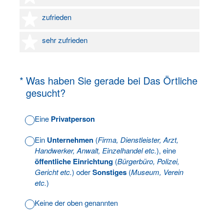
4 Sterne
zufrieden
5 Sterne
sehr zufrieden
(Erforderlich.)
*
Was haben Sie gerade bei Das Örtliche
gesucht?
Eine
Privatperson
Ein
Unternehmen
(
Firma, Dienstleister, Arzt,
Handwerker, Anwalt, Einzelhandel etc.
), eine
öffentliche Einrichtung
(
Bürgerbüro, Polizei,
Gericht etc.
) oder
Sonstiges
(
Museum, Verein
etc.
)
Keine der oben genannten