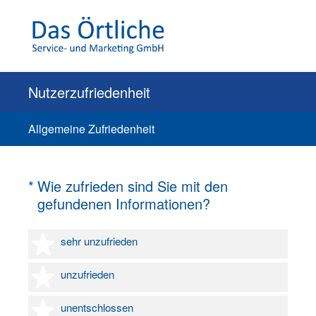
Nutzerzufriedenheit
Allgemeine Zufriedenheit
(Erforderlich.)
*
Wie zufrieden sind Sie mit den
gefundenen Informationen?
1 Stern
sehr unzufrieden
2 Sterne
unzufrieden
3 Sterne
unentschlossen