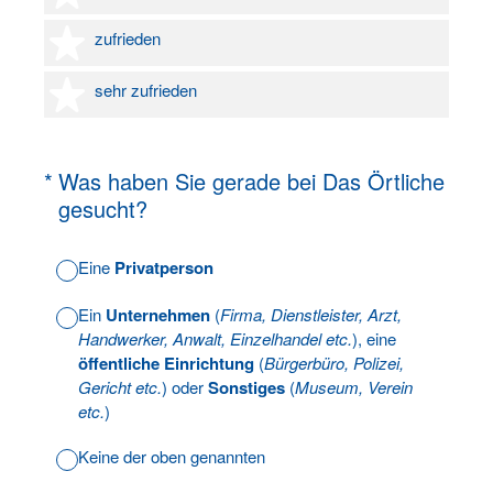
4 Sterne
zufrieden
5 Sterne
sehr zufrieden
(Erforderlich.)
*
Was haben Sie gerade bei Das Örtliche
gesucht?
Eine
Privatperson
Ein
Unternehmen
(
Firma, Dienstleister, Arzt,
Handwerker, Anwalt, Einzelhandel etc.
), eine
öffentliche Einrichtung
(
Bürgerbüro, Polizei,
Gericht etc.
) oder
Sonstiges
(
Museum, Verein
etc.
)
Keine der oben genannten