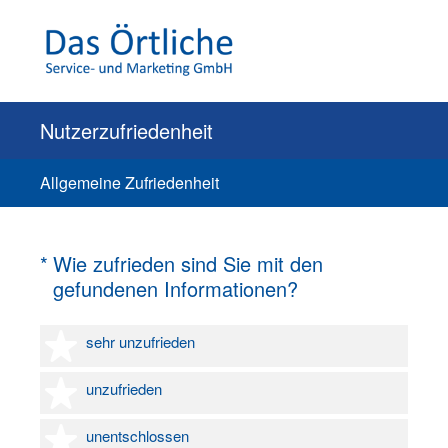
Nutzerzufriedenheit
Allgemeine Zufriedenheit
(Erforderlich.)
*
Wie zufrieden sind Sie mit den
gefundenen Informationen?
1 Stern
sehr unzufrieden
2 Sterne
unzufrieden
3 Sterne
unentschlossen