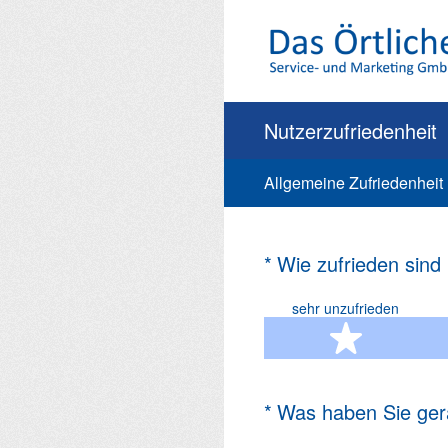
Zum
Inhalt
springen
Nutzerzufriedenheit
Allgemeine Zufriedenheit
(Erforderlich.)
*
Wie zufrieden sind
sehr unzufrieden
1 Ste
(Erforderlich.)
*
Was haben Sie ger