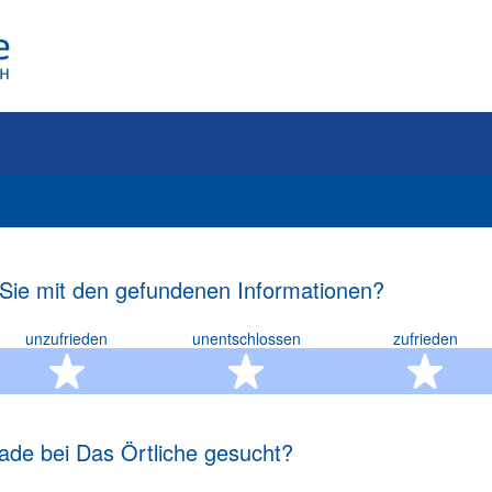
 Sie mit den gefundenen Informationen?
unzufrieden
unentschlossen
zufrieden
rn
2 Sterne
3 Sterne
4 S
ade bei Das Örtliche gesucht?