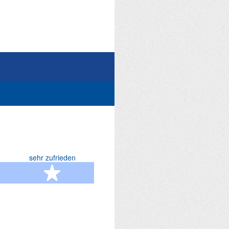
sehr zufrieden
terne
5 Sterne