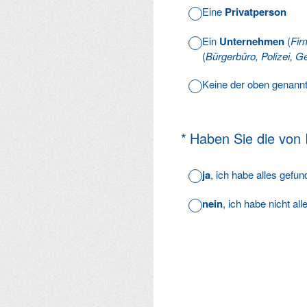
Eine
Privatperson
Ein
Unternehmen
(
Fir
(
Bürgerbüro, Polizei, Ge
Keine der oben genann
(Erforderlich.)
*
Haben Sie die von
ja
, ich habe alles gefu
nein
, ich habe nicht al