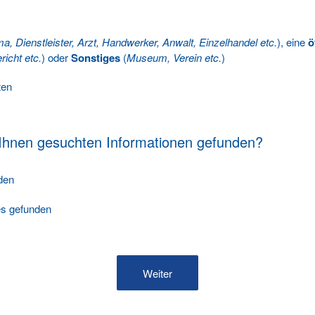
ma, Dienstleister, Arzt, Handwerker, Anwalt, Einzelhandel etc.
), eine
ö
richt etc.
) oder
Sonstiges
(
Museum, Verein etc.
)
ten
 Ihnen gesuchten Informationen gefunden?
nden
les gefunden
Weiter