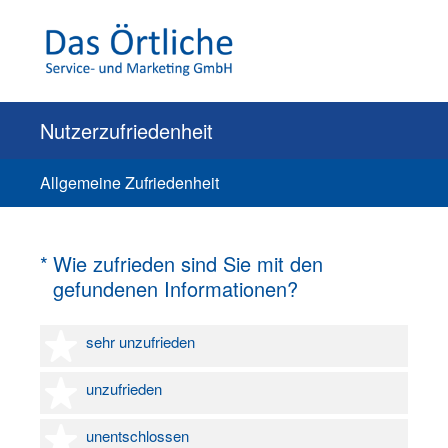
Nutzerzufriedenheit
Allgemeine Zufriedenheit
(Erforderlich.)
*
Wie zufrieden sind Sie mit den
gefundenen Informationen?
1 Stern
sehr unzufrieden
2 Sterne
unzufrieden
3 Sterne
unentschlossen