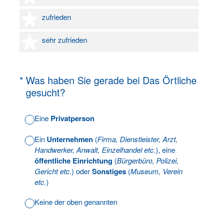
4 Sterne
zufrieden
5 Sterne
sehr zufrieden
(Erforderlich.)
*
Was haben Sie gerade bei Das Örtliche
gesucht?
Eine
Privatperson
Ein
Unternehmen
(
Firma, Dienstleister, Arzt,
Handwerker, Anwalt, Einzelhandel etc.
), eine
öffentliche Einrichtung
(
Bürgerbüro, Polizei,
Gericht etc.
) oder
Sonstiges
(
Museum, Verein
etc.
)
Keine der oben genannten