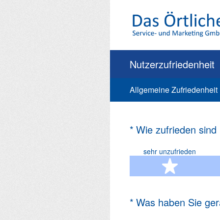
Zum
Inhalt
springen
Nutzerzufriedenheit
Allgemeine Zufriedenheit
(Erforderlich.)
*
Wie zufrieden sind
sehr unzufrieden
1 Ste
(Erforderlich.)
*
Was haben Sie ger