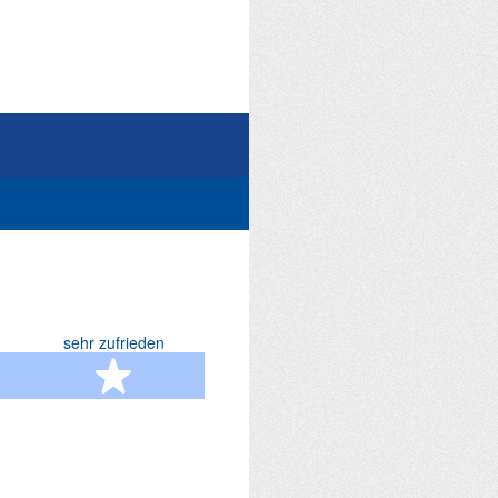
sehr zufrieden
terne
5 Sterne