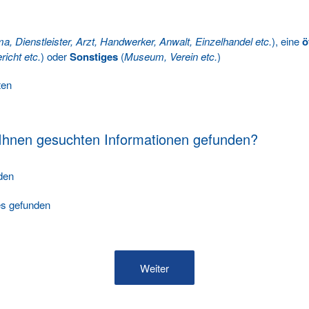
ma, Dienstleister, Arzt, Handwerker, Anwalt, Einzelhandel etc.
), eine
ö
richt etc.
) oder
Sonstiges
(
Museum, Verein etc.
)
ten
 Ihnen gesuchten Informationen gefunden?
nden
les gefunden
Weiter