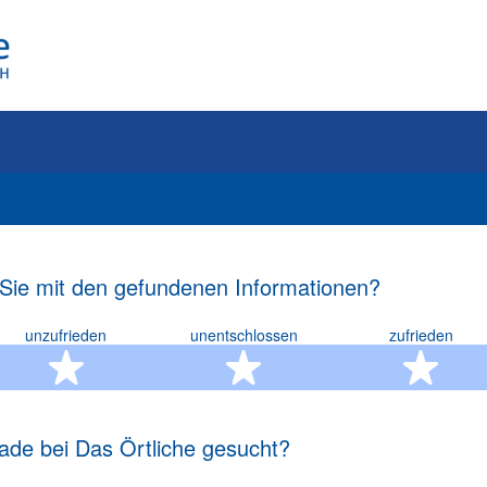
 Sie mit den gefundenen Informationen?
unzufrieden
unentschlossen
zufrieden
rn
2 Sterne
3 Sterne
4 S
ade bei Das Örtliche gesucht?