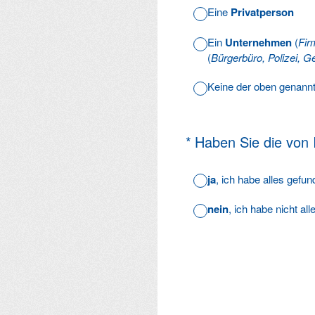
Eine
Privatperson
Ein
Unternehmen
(
Fir
(
Bürgerbüro, Polizei, Ge
Keine der oben genann
(Erforderlich.)
*
Haben Sie die von
ja
, ich habe alles gefu
nein
, ich habe nicht al