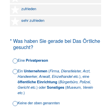
4 Sterne
zufrieden
5 Sterne
sehr zufrieden
(Erforderlich.)
*
Was haben Sie gerade bei Das Örtliche
gesucht?
Eine
Privatperson
Ein
Unternehmen
(
Firma, Dienstleister, Arzt,
Handwerker, Anwalt, Einzelhandel etc.
), eine
öffentliche Einrichtung
(
Bürgerbüro, Polizei,
Gericht etc.
) oder
Sonstiges
(
Museum, Verein
etc.
)
Keine der oben genannten