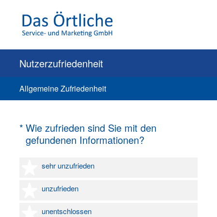
Nutzerzufriedenheit
Allgemeine Zufriedenheit
(Erforderlich.)
*
Wie zufrieden sind Sie mit den
gefundenen Informationen?
1 Stern
sehr unzufrieden
2 Sterne
unzufrieden
3 Sterne
unentschlossen