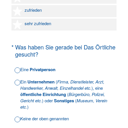
4 Sterne
zufrieden
5 Sterne
sehr zufrieden
(Erforderlich.)
*
Was haben Sie gerade bei Das Örtliche
gesucht?
Eine
Privatperson
Ein
Unternehmen
(
Firma, Dienstleister, Arzt,
Handwerker, Anwalt, Einzelhandel etc.
), eine
öffentliche Einrichtung
(
Bürgerbüro, Polizei,
Gericht etc.
) oder
Sonstiges
(
Museum, Verein
etc.
)
Keine der oben genannten