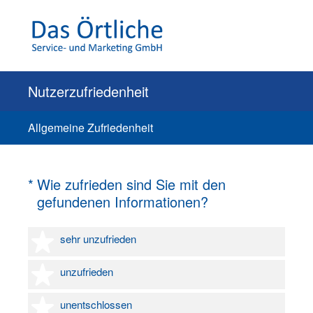
Nutzerzufriedenheit
Allgemeine Zufriedenheit
(Erforderlich.)
*
Wie zufrieden sind Sie mit den
gefundenen Informationen?
1 Stern
sehr unzufrieden
2 Sterne
unzufrieden
3 Sterne
unentschlossen