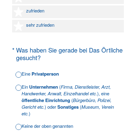
4 Sterne
zufrieden
5 Sterne
sehr zufrieden
(Erforderlich.)
*
Was haben Sie gerade bei Das Örtliche
gesucht?
Eine
Privatperson
Ein
Unternehmen
(
Firma, Dienstleister, Arzt,
Handwerker, Anwalt, Einzelhandel etc.
), eine
öffentliche Einrichtung
(
Bürgerbüro, Polizei,
Gericht etc.
) oder
Sonstiges
(
Museum, Verein
etc.
)
Keine der oben genannten