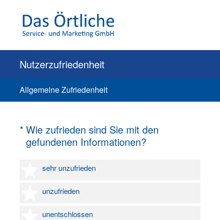
Nutzerzufriedenheit
Allgemeine Zufriedenheit
(Erforderlich.)
*
Wie zufrieden sind Sie mit den
gefundenen Informationen?
1 Stern
sehr unzufrieden
2 Sterne
unzufrieden
3 Sterne
unentschlossen