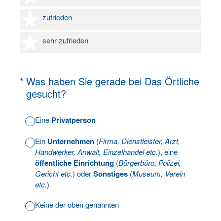
4 Sterne
zufrieden
5 Sterne
sehr zufrieden
(Erforderlich.)
*
Was haben Sie gerade bei Das Örtliche
gesucht?
Eine
Privatperson
Ein
Unternehmen
(
Firma, Dienstleister, Arzt,
Handwerker, Anwalt, Einzelhandel etc.
), eine
öffentliche Einrichtung
(
Bürgerbüro, Polizei,
Gericht etc.
) oder
Sonstiges
(
Museum, Verein
etc.
)
Keine der oben genannten