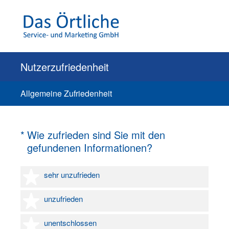
Nutzerzufriedenheit
Allgemeine Zufriedenheit
(Erforderlich.)
*
Wie zufrieden sind Sie mit den
gefundenen Informationen?
1 Stern
sehr unzufrieden
2 Sterne
unzufrieden
3 Sterne
unentschlossen