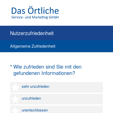
Nutzerzufriedenheit
Allgemeine Zufriedenheit
(Erforderlich.)
*
Wie zufrieden sind Sie mit den
gefundenen Informationen?
1 Stern
sehr unzufrieden
2 Sterne
unzufrieden
3 Sterne
unentschlossen