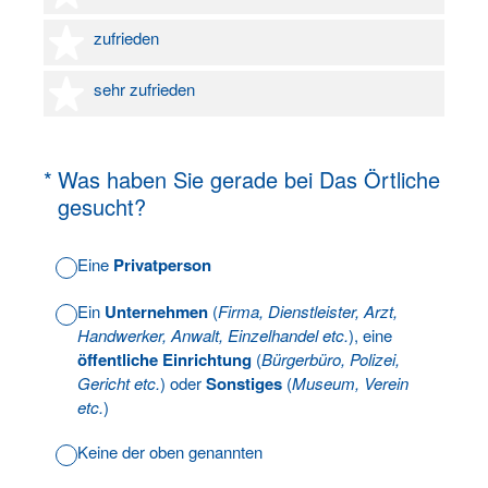
4 Sterne
zufrieden
5 Sterne
sehr zufrieden
(Erforderlich.)
*
Was haben Sie gerade bei Das Örtliche
gesucht?
Eine
Privatperson
Ein
Unternehmen
(
Firma, Dienstleister, Arzt,
Handwerker, Anwalt, Einzelhandel etc.
), eine
öffentliche Einrichtung
(
Bürgerbüro, Polizei,
Gericht etc.
) oder
Sonstiges
(
Museum, Verein
etc.
)
Keine der oben genannten