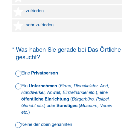
4 Sterne
zufrieden
5 Sterne
sehr zufrieden
(Erforderlich.)
*
Was haben Sie gerade bei Das Örtliche
gesucht?
Eine
Privatperson
Ein
Unternehmen
(
Firma, Dienstleister, Arzt,
Handwerker, Anwalt, Einzelhandel etc.
), eine
öffentliche Einrichtung
(
Bürgerbüro, Polizei,
Gericht etc.
) oder
Sonstiges
(
Museum, Verein
etc.
)
Keine der oben genannten