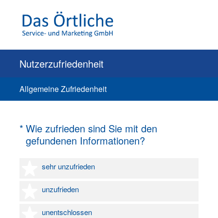
Nutzerzufriedenheit
Allgemeine Zufriedenheit
(Erforderlich.)
*
Wie zufrieden sind Sie mit den
gefundenen Informationen?
1 Stern
sehr unzufrieden
2 Sterne
unzufrieden
3 Sterne
unentschlossen