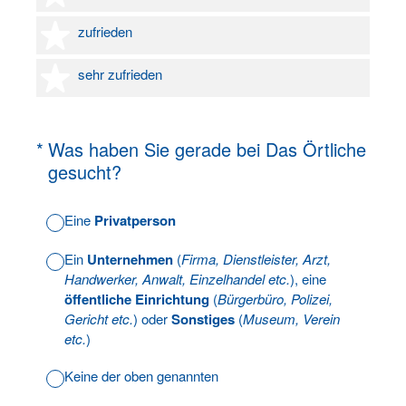
4 Sterne
zufrieden
5 Sterne
sehr zufrieden
(Erforderlich.)
*
Was haben Sie gerade bei Das Örtliche
gesucht?
Eine
Privatperson
Ein
Unternehmen
(
Firma, Dienstleister, Arzt,
Handwerker, Anwalt, Einzelhandel etc.
), eine
öffentliche Einrichtung
(
Bürgerbüro, Polizei,
Gericht etc.
) oder
Sonstiges
(
Museum, Verein
etc.
)
Keine der oben genannten