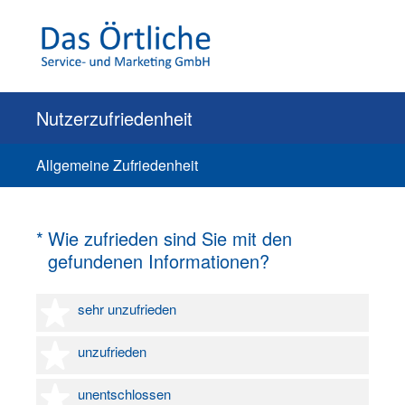
Nutzerzufriedenheit
Allgemeine Zufriedenheit
(Erforderlich.)
*
Wie zufrieden sind Sie mit den
gefundenen Informationen?
1 Stern
sehr unzufrieden
2 Sterne
unzufrieden
3 Sterne
unentschlossen