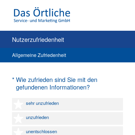
Nutzerzufriedenheit
Allgemeine Zufriedenheit
(Erforderlich.)
*
Wie zufrieden sind Sie mit den
gefundenen Informationen?
1 Stern
sehr unzufrieden
2 Sterne
unzufrieden
3 Sterne
unentschlossen