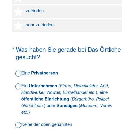
4 Sterne
zufrieden
5 Sterne
sehr zufrieden
(Erforderlich.)
*
Was haben Sie gerade bei Das Örtliche
gesucht?
Eine
Privatperson
Ein
Unternehmen
(
Firma, Dienstleister, Arzt,
Handwerker, Anwalt, Einzelhandel etc.
), eine
öffentliche Einrichtung
(
Bürgerbüro, Polizei,
Gericht etc.
) oder
Sonstiges
(
Museum, Verein
etc.
)
Keine der oben genannten