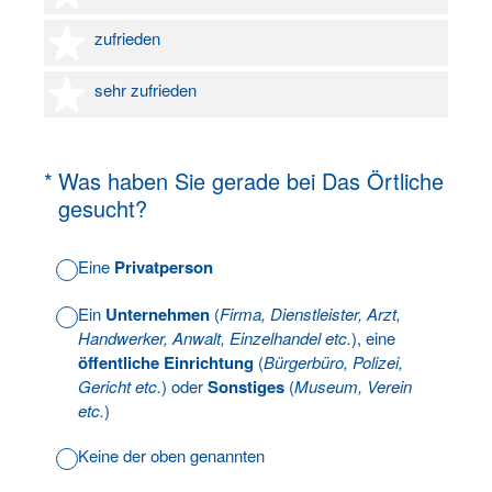
4 Sterne
zufrieden
5 Sterne
sehr zufrieden
(Erforderlich.)
*
Was haben Sie gerade bei Das Örtliche
gesucht?
Eine
Privatperson
Ein
Unternehmen
(
Firma, Dienstleister, Arzt,
Handwerker, Anwalt, Einzelhandel etc.
), eine
öffentliche Einrichtung
(
Bürgerbüro, Polizei,
Gericht etc.
) oder
Sonstiges
(
Museum, Verein
etc.
)
Keine der oben genannten