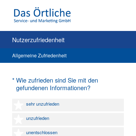
Nutzerzufriedenheit
Allgemeine Zufriedenheit
(Erforderlich.)
*
Wie zufrieden sind Sie mit den
gefundenen Informationen?
1 Stern
sehr unzufrieden
2 Sterne
unzufrieden
3 Sterne
unentschlossen