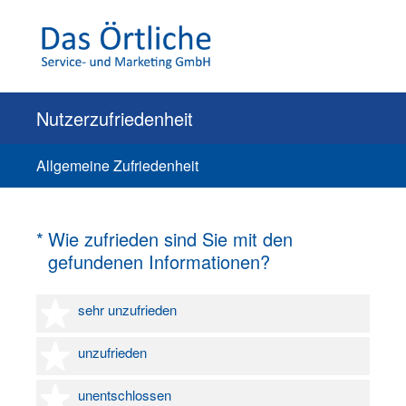
Nutzerzufriedenheit
Allgemeine Zufriedenheit
(Erforderlich.)
*
Wie zufrieden sind Sie mit den
gefundenen Informationen?
1 Stern
sehr unzufrieden
2 Sterne
unzufrieden
3 Sterne
unentschlossen