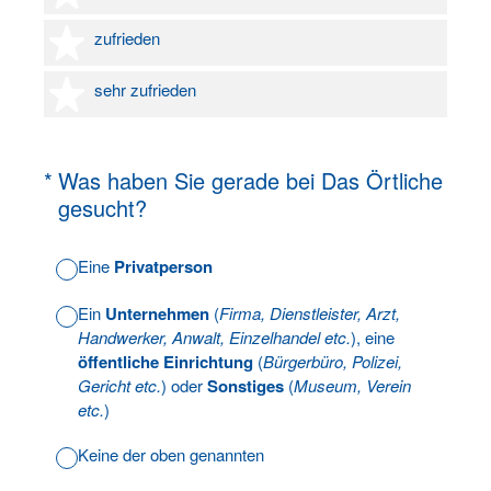
4 Sterne
zufrieden
5 Sterne
sehr zufrieden
(Erforderlich.)
*
Was haben Sie gerade bei Das Örtliche
gesucht?
Eine
Privatperson
Ein
Unternehmen
(
Firma, Dienstleister, Arzt,
Handwerker, Anwalt, Einzelhandel etc.
), eine
öffentliche Einrichtung
(
Bürgerbüro, Polizei,
Gericht etc.
) oder
Sonstiges
(
Museum, Verein
etc.
)
Keine der oben genannten