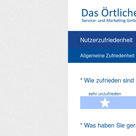
Zum
Inhalt
springen
Nutzerzufriedenheit
Allgemeine Zufriedenheit
(Erforderlich.)
*
Wie zufrieden sind
sehr unzufrieden
1 Ste
(Erforderlich.)
*
Was haben Sie ger