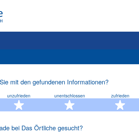
 Sie mit den gefundenen Informationen?
unzufrieden
unentschlossen
zufrieden
rn
2 Sterne
3 Sterne
4 S
ade bei Das Örtliche gesucht?