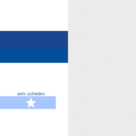
sehr zufrieden
terne
5 Sterne