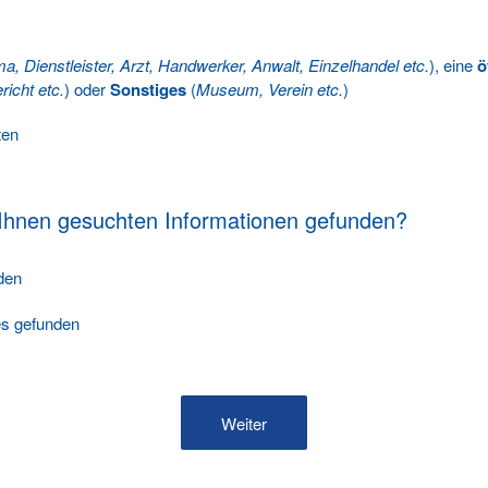
ma, Dienstleister, Arzt, Handwerker, Anwalt, Einzelhandel etc.
), eine
ö
richt etc.
) oder
Sonstiges
(
Museum, Verein etc.
)
ten
 Ihnen gesuchten Informationen gefunden?
nden
les gefunden
Weiter