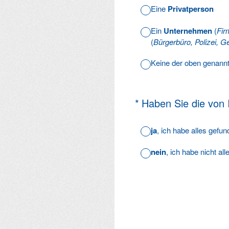
Eine
Privatperson
Ein
Unternehmen
(
Fir
(
Bürgerbüro, Polizei, Ge
Keine der oben genann
(Erforderlich.)
*
Haben Sie die von
ja
, ich habe alles gefu
nein
, ich habe nicht al