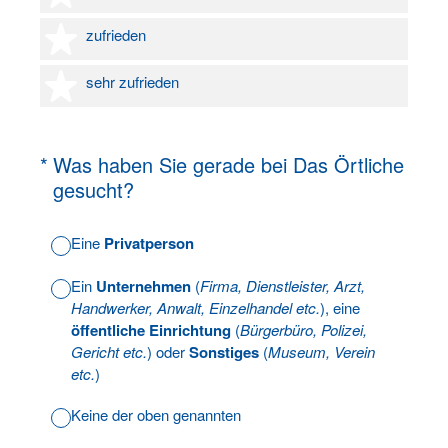
4 Sterne
zufrieden
5 Sterne
sehr zufrieden
(Erforderlich.)
*
Was haben Sie gerade bei Das Örtliche
gesucht?
Eine
Privatperson
Ein
Unternehmen
(
Firma, Dienstleister, Arzt,
Handwerker, Anwalt, Einzelhandel etc.
), eine
öffentliche Einrichtung
(
Bürgerbüro, Polizei,
Gericht etc.
) oder
Sonstiges
(
Museum, Verein
etc.
)
Keine der oben genannten