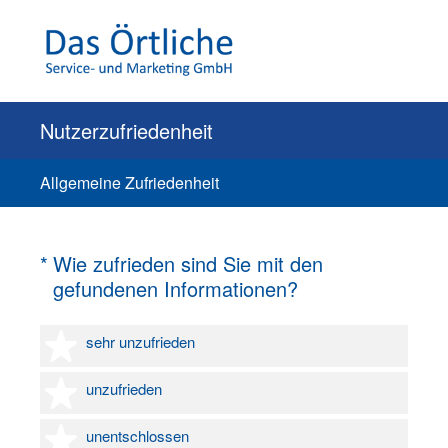
Nutzerzufriedenheit
Allgemeine Zufriedenheit
(Erforderlich.)
*
Wie zufrieden sind Sie mit den
gefundenen Informationen?
1 Stern
sehr unzufrieden
2 Sterne
unzufrieden
3 Sterne
unentschlossen