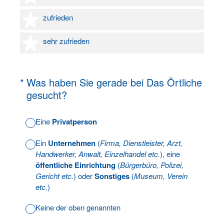
4 Sterne
zufrieden
5 Sterne
sehr zufrieden
(Erforderlich.)
*
Was haben Sie gerade bei Das Örtliche
gesucht?
Eine
Privatperson
Ein
Unternehmen
(
Firma, Dienstleister, Arzt,
Handwerker, Anwalt, Einzelhandel etc.
), eine
öffentliche Einrichtung
(
Bürgerbüro, Polizei,
Gericht etc.
) oder
Sonstiges
(
Museum, Verein
etc.
)
Keine der oben genannten