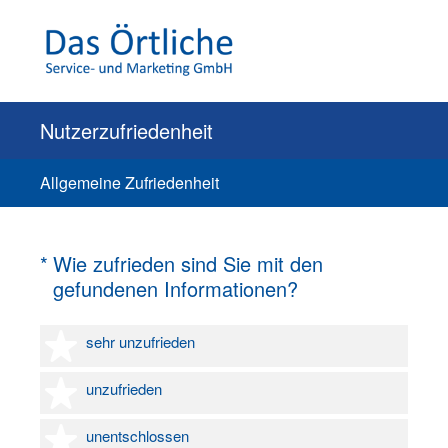
Nutzerzufriedenheit
Allgemeine Zufriedenheit
(Erforderlich.)
*
Wie zufrieden sind Sie mit den
gefundenen Informationen?
1 Stern
sehr unzufrieden
2 Sterne
unzufrieden
3 Sterne
unentschlossen