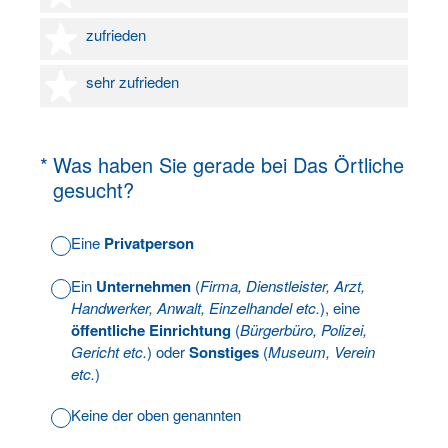
4 Sterne
zufrieden
5 Sterne
sehr zufrieden
(Erforderlich.)
*
Was haben Sie gerade bei Das Örtliche
gesucht?
Eine
Privatperson
Ein
Unternehmen
(
Firma, Dienstleister, Arzt,
Handwerker, Anwalt, Einzelhandel etc.
), eine
öffentliche Einrichtung
(
Bürgerbüro, Polizei,
Gericht etc.
) oder
Sonstiges
(
Museum, Verein
etc.
)
Keine der oben genannten