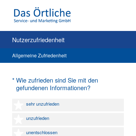
Nutzerzufriedenheit
Allgemeine Zufriedenheit
(Erforderlich.)
*
Wie zufrieden sind Sie mit den
gefundenen Informationen?
1 Stern
sehr unzufrieden
2 Sterne
unzufrieden
3 Sterne
unentschlossen