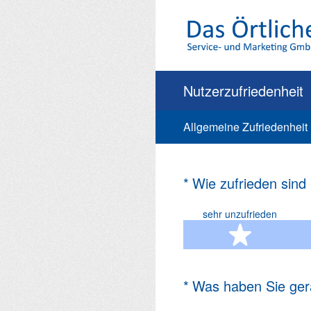
Zum
Inhalt
springen
Nutzerzufriedenheit
Allgemeine Zufriedenheit
(Erforderlich.)
*
Wie zufrieden sind
sehr unzufrieden
1 Ste
(Erforderlich.)
*
Was haben Sie ger