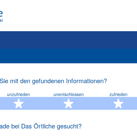
 Sie mit den gefundenen Informationen?
unzufrieden
unentschlossen
zufrieden
rn
2 Sterne
3 Sterne
4 S
ade bei Das Örtliche gesucht?