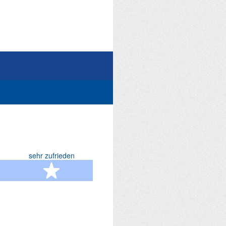
sehr zufrieden
terne
5 Sterne