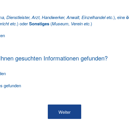
ma, Dienstleister, Arzt, Handwerker, Anwalt, Einzelhandel etc.
), eine
ö
richt etc.
) oder
Sonstiges
(
Museum, Verein etc.
)
ten
 Ihnen gesuchten Informationen gefunden?
nden
les gefunden
Weiter