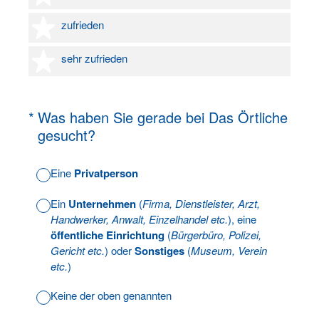
4 Sterne
zufrieden
5 Sterne
sehr zufrieden
(Erforderlich.)
*
Was haben Sie gerade bei Das Örtliche
gesucht?
Eine
Privatperson
Ein
Unternehmen
(
Firma, Dienstleister, Arzt,
Handwerker, Anwalt, Einzelhandel etc.
), eine
öffentliche Einrichtung
(
Bürgerbüro, Polizei,
Gericht etc.
) oder
Sonstiges
(
Museum, Verein
etc.
)
Keine der oben genannten