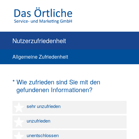
Nutzerzufriedenheit
Allgemeine Zufriedenheit
(Erforderlich.)
*
Wie zufrieden sind Sie mit den
gefundenen Informationen?
1 Stern
sehr unzufrieden
2 Sterne
unzufrieden
3 Sterne
unentschlossen