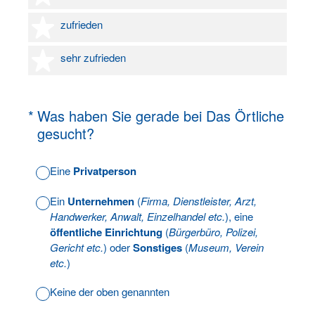
4 Sterne
zufrieden
5 Sterne
sehr zufrieden
(Erforderlich.)
*
Was haben Sie gerade bei Das Örtliche
gesucht?
Eine
Privatperson
Ein
Unternehmen
(
Firma, Dienstleister, Arzt,
Handwerker, Anwalt, Einzelhandel etc.
), eine
öffentliche Einrichtung
(
Bürgerbüro, Polizei,
Gericht etc.
) oder
Sonstiges
(
Museum, Verein
etc.
)
Keine der oben genannten