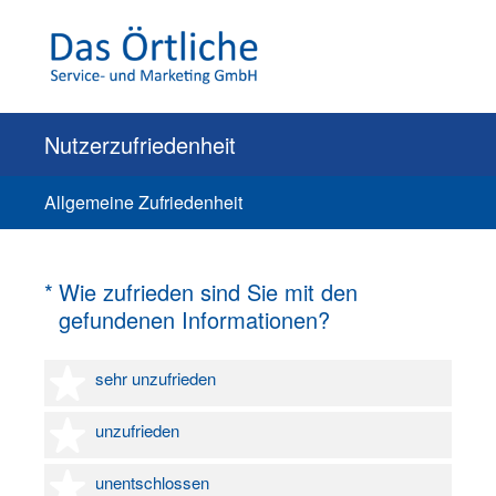
Nutzerzufriedenheit
Allgemeine Zufriedenheit
(Erforderlich.)
*
Wie zufrieden sind Sie mit den
gefundenen Informationen?
1 Stern
sehr unzufrieden
2 Sterne
unzufrieden
3 Sterne
unentschlossen