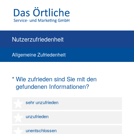
Nutzerzufriedenheit
Allgemeine Zufriedenheit
(Erforderlich.)
*
Wie zufrieden sind Sie mit den
gefundenen Informationen?
1 Stern
sehr unzufrieden
2 Sterne
unzufrieden
3 Sterne
unentschlossen