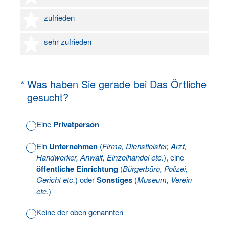
4 Sterne
zufrieden
5 Sterne
sehr zufrieden
(Erforderlich.)
*
Was haben Sie gerade bei Das Örtliche
gesucht?
Eine
Privatperson
Ein
Unternehmen
(
Firma, Dienstleister, Arzt,
Handwerker, Anwalt, Einzelhandel etc.
), eine
öffentliche Einrichtung
(
Bürgerbüro, Polizei,
Gericht etc.
) oder
Sonstiges
(
Museum, Verein
etc.
)
Keine der oben genannten