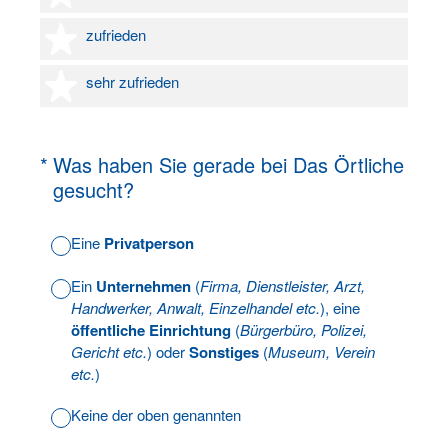
4 Sterne
zufrieden
5 Sterne
sehr zufrieden
(Erforderlich.)
*
Was haben Sie gerade bei Das Örtliche
gesucht?
Eine
Privatperson
Ein
Unternehmen
(
Firma, Dienstleister, Arzt,
Handwerker, Anwalt, Einzelhandel etc.
), eine
öffentliche Einrichtung
(
Bürgerbüro, Polizei,
Gericht etc.
) oder
Sonstiges
(
Museum, Verein
etc.
)
Keine der oben genannten