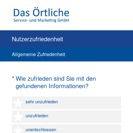
Nutzerzufriedenheit
Allgemeine Zufriedenheit
(Erforderlich.)
*
Wie zufrieden sind Sie mit den
gefundenen Informationen?
1 Stern
sehr unzufrieden
2 Sterne
unzufrieden
3 Sterne
unentschlossen