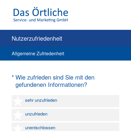
Nutzerzufriedenheit
Allgemeine Zufriedenheit
(Erforderlich.)
*
Wie zufrieden sind Sie mit den
gefundenen Informationen?
1 Stern
sehr unzufrieden
2 Sterne
unzufrieden
3 Sterne
unentschlossen