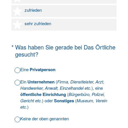
4 Sterne
zufrieden
5 Sterne
sehr zufrieden
(Erforderlich.)
*
Was haben Sie gerade bei Das Örtliche
gesucht?
Eine
Privatperson
Ein
Unternehmen
(
Firma, Dienstleister, Arzt,
Handwerker, Anwalt, Einzelhandel etc.
), eine
öffentliche Einrichtung
(
Bürgerbüro, Polizei,
Gericht etc.
) oder
Sonstiges
(
Museum, Verein
etc.
)
Keine der oben genannten