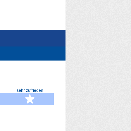
sehr zufrieden
terne
5 Sterne