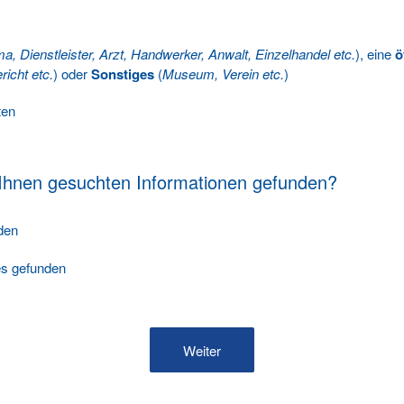
ma, Dienstleister, Arzt, Handwerker, Anwalt, Einzelhandel etc.
), eine
ö
richt etc.
) oder
Sonstiges
(
Museum, Verein etc.
)
ten
 Ihnen gesuchten Informationen gefunden?
nden
les gefunden
Weiter