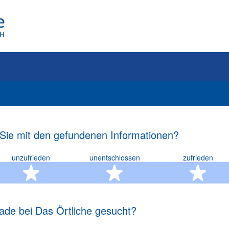
 Sie mit den gefundenen Informationen?
unzufrieden
unentschlossen
zufrieden
rn
2 Sterne
3 Sterne
4 S
ade bei Das Örtliche gesucht?