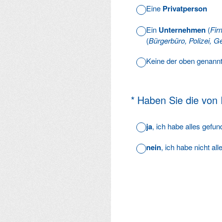
Eine
Privatperson
Ein
Unternehmen
(
Fir
(
Bürgerbüro, Polizei, Ge
Keine der oben genann
(Erforderlich.)
*
Haben Sie die von
ja
, ich habe alles gefu
nein
, ich habe nicht al