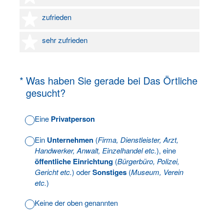
4 Sterne
zufrieden
5 Sterne
sehr zufrieden
(Erforderlich.)
*
Was haben Sie gerade bei Das Örtliche
gesucht?
Eine
Privatperson
Ein
Unternehmen
(
Firma, Dienstleister, Arzt,
Handwerker, Anwalt, Einzelhandel etc.
), eine
öffentliche Einrichtung
(
Bürgerbüro, Polizei,
Gericht etc.
) oder
Sonstiges
(
Museum, Verein
etc.
)
Keine der oben genannten