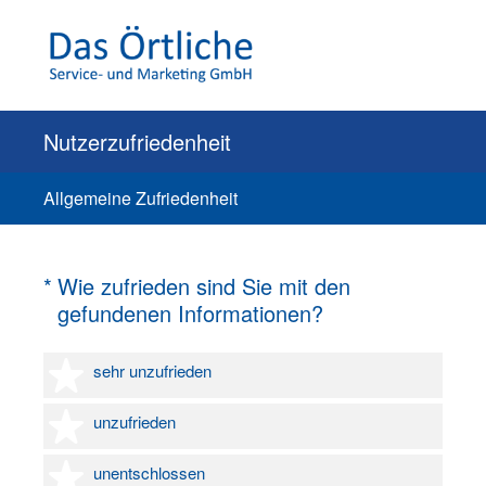
Nutzerzufriedenheit
Allgemeine Zufriedenheit
(Erforderlich.)
*
Wie zufrieden sind Sie mit den
gefundenen Informationen?
1 Stern
sehr unzufrieden
2 Sterne
unzufrieden
3 Sterne
unentschlossen