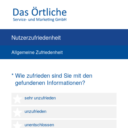
Nutzerzufriedenheit
Allgemeine Zufriedenheit
(Erforderlich.)
*
Wie zufrieden sind Sie mit den
gefundenen Informationen?
1 Stern
sehr unzufrieden
2 Sterne
unzufrieden
3 Sterne
unentschlossen