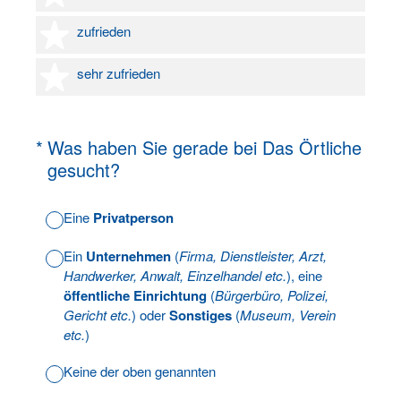
4 Sterne
zufrieden
5 Sterne
sehr zufrieden
(Erforderlich.)
*
Was haben Sie gerade bei Das Örtliche
gesucht?
Eine
Privatperson
Ein
Unternehmen
(
Firma, Dienstleister, Arzt,
Handwerker, Anwalt, Einzelhandel etc.
), eine
öffentliche Einrichtung
(
Bürgerbüro, Polizei,
Gericht etc.
) oder
Sonstiges
(
Museum, Verein
etc.
)
Keine der oben genannten