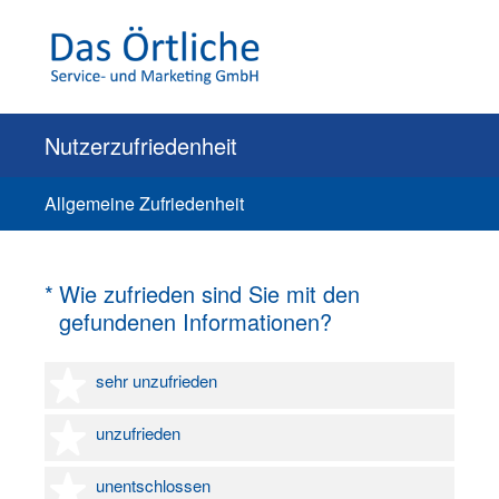
Nutzerzufriedenheit
Allgemeine Zufriedenheit
(Erforderlich.)
*
Wie zufrieden sind Sie mit den
gefundenen Informationen?
1 Stern
sehr unzufrieden
2 Sterne
unzufrieden
3 Sterne
unentschlossen