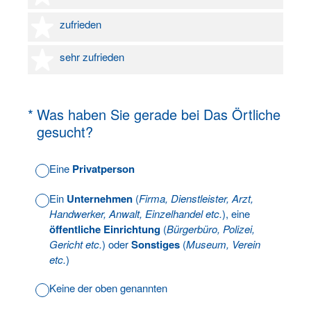
4 Sterne
zufrieden
5 Sterne
sehr zufrieden
(Erforderlich.)
*
Was haben Sie gerade bei Das Örtliche
gesucht?
Eine
Privatperson
Ein
Unternehmen
(
Firma, Dienstleister, Arzt,
Handwerker, Anwalt, Einzelhandel etc.
), eine
öffentliche Einrichtung
(
Bürgerbüro, Polizei,
Gericht etc.
) oder
Sonstiges
(
Museum, Verein
etc.
)
Keine der oben genannten