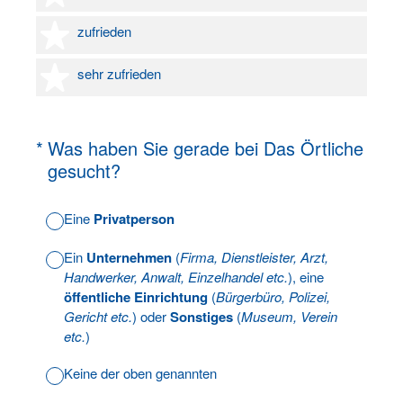
4 Sterne
zufrieden
5 Sterne
sehr zufrieden
(Erforderlich.)
*
Was haben Sie gerade bei Das Örtliche
gesucht?
Eine
Privatperson
Ein
Unternehmen
(
Firma, Dienstleister, Arzt,
Handwerker, Anwalt, Einzelhandel etc.
), eine
öffentliche Einrichtung
(
Bürgerbüro, Polizei,
Gericht etc.
) oder
Sonstiges
(
Museum, Verein
etc.
)
Keine der oben genannten