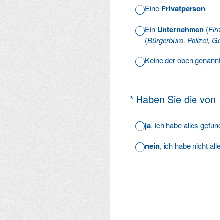
Eine
Privatperson
Ein
Unternehmen
(
Fir
(
Bürgerbüro, Polizei, Ge
Keine der oben genann
(Erforderlich.)
*
Haben Sie die von
ja
, ich habe alles gefu
nein
, ich habe nicht al