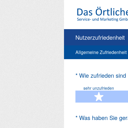
Zum
Inhalt
springen
Nutzerzufriedenheit
Allgemeine Zufriedenheit
(Erforderlich.)
*
Wie zufrieden sind
sehr unzufrieden
1 Ste
(Erforderlich.)
*
Was haben Sie ger