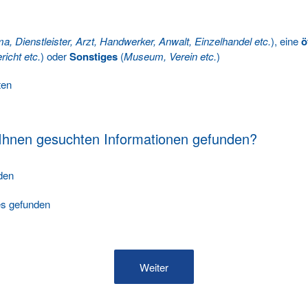
ma, Dienstleister, Arzt, Handwerker, Anwalt, Einzelhandel etc.
), eine
ö
richt etc.
) oder
Sonstiges
(
Museum, Verein etc.
)
ten
 Ihnen gesuchten Informationen gefunden?
nden
les gefunden
Weiter