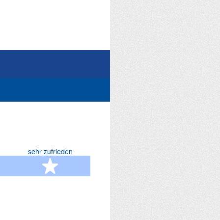
sehr zufrieden
terne
5 Sterne