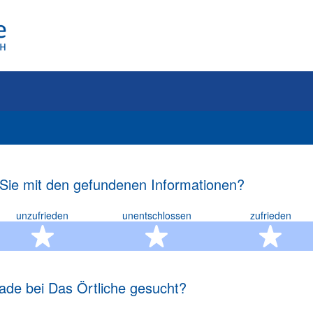
 Sie mit den gefundenen Informationen?
unzufrieden
unentschlossen
zufrieden
rn
2 Sterne
3 Sterne
4 S
ade bei Das Örtliche gesucht?