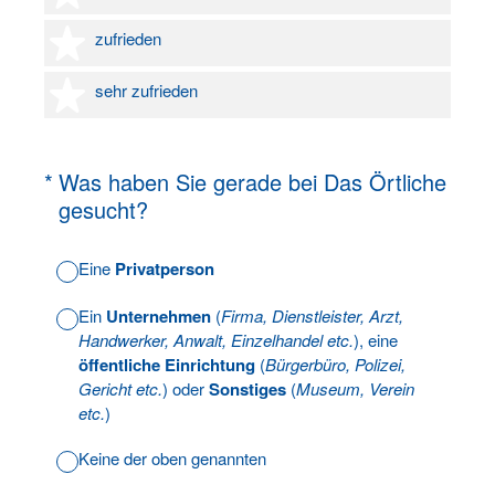
4 Sterne
zufrieden
5 Sterne
sehr zufrieden
(Erforderlich.)
*
Was haben Sie gerade bei Das Örtliche
gesucht?
Eine
Privatperson
Ein
Unternehmen
(
Firma, Dienstleister, Arzt,
Handwerker, Anwalt, Einzelhandel etc.
), eine
öffentliche Einrichtung
(
Bürgerbüro, Polizei,
Gericht etc.
) oder
Sonstiges
(
Museum, Verein
etc.
)
Keine der oben genannten