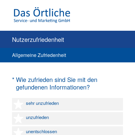
Nutzerzufriedenheit
Allgemeine Zufriedenheit
(Erforderlich.)
*
Wie zufrieden sind Sie mit den
gefundenen Informationen?
1 Stern
sehr unzufrieden
2 Sterne
unzufrieden
3 Sterne
unentschlossen