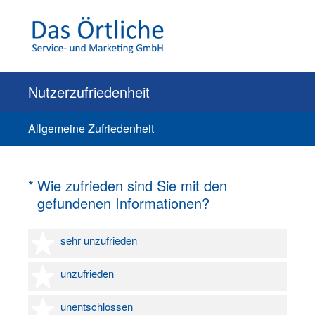
Nutzerzufriedenheit
Allgemeine Zufriedenheit
(Erforderlich.)
*
Wie zufrieden sind Sie mit den
gefundenen Informationen?
1 Stern
sehr unzufrieden
2 Sterne
unzufrieden
3 Sterne
unentschlossen