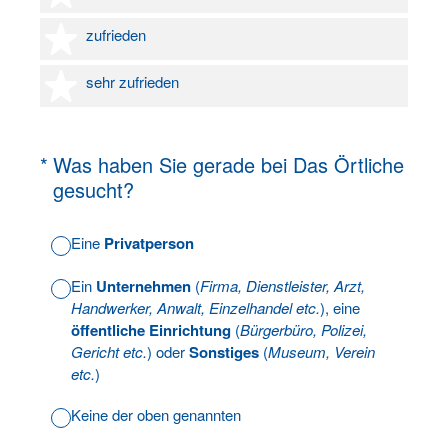
4 Sterne
zufrieden
5 Sterne
sehr zufrieden
(Erforderlich.)
*
Was haben Sie gerade bei Das Örtliche
gesucht?
Eine
Privatperson
Ein
Unternehmen
(
Firma, Dienstleister, Arzt,
Handwerker, Anwalt, Einzelhandel etc.
), eine
öffentliche Einrichtung
(
Bürgerbüro, Polizei,
Gericht etc.
) oder
Sonstiges
(
Museum, Verein
etc.
)
Keine der oben genannten