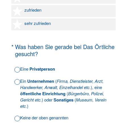
4 Sterne
zufrieden
5 Sterne
sehr zufrieden
(Erforderlich.)
*
Was haben Sie gerade bei Das Örtliche
gesucht?
Eine
Privatperson
Ein
Unternehmen
(
Firma, Dienstleister, Arzt,
Handwerker, Anwalt, Einzelhandel etc.
), eine
öffentliche Einrichtung
(
Bürgerbüro, Polizei,
Gericht etc.
) oder
Sonstiges
(
Museum, Verein
etc.
)
Keine der oben genannten