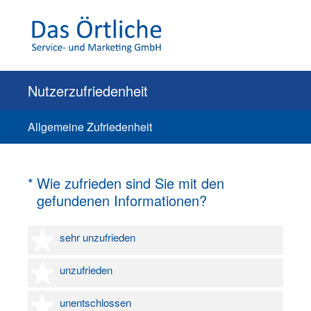
Nutzerzufriedenheit
Allgemeine Zufriedenheit
(Erforderlich.)
*
Wie zufrieden sind Sie mit den
gefundenen Informationen?
1 Stern
sehr unzufrieden
2 Sterne
unzufrieden
3 Sterne
unentschlossen