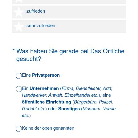
4 Sterne
zufrieden
5 Sterne
sehr zufrieden
(Erforderlich.)
*
Was haben Sie gerade bei Das Örtliche
gesucht?
Eine
Privatperson
Ein
Unternehmen
(
Firma, Dienstleister, Arzt,
Handwerker, Anwalt, Einzelhandel etc.
), eine
öffentliche Einrichtung
(
Bürgerbüro, Polizei,
Gericht etc.
) oder
Sonstiges
(
Museum, Verein
etc.
)
Keine der oben genannten