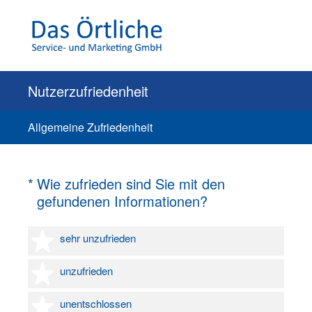
Nutzerzufriedenheit
Allgemeine Zufriedenheit
(Erforderlich.)
*
Wie zufrieden sind Sie mit den
gefundenen Informationen?
1 Stern
sehr unzufrieden
2 Sterne
unzufrieden
3 Sterne
unentschlossen