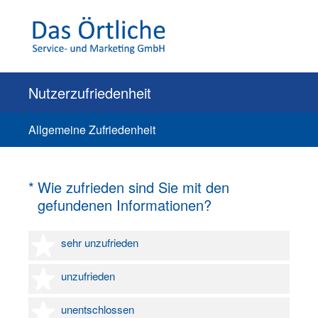
Nutzerzufriedenheit
Allgemeine Zufriedenheit
(Erforderlich.)
*
Wie zufrieden sind Sie mit den
gefundenen Informationen?
1 Stern
sehr unzufrieden
2 Sterne
unzufrieden
3 Sterne
unentschlossen