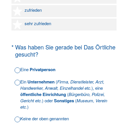
4 Sterne
zufrieden
5 Sterne
sehr zufrieden
(Erforderlich.)
*
Was haben Sie gerade bei Das Örtliche
gesucht?
Eine
Privatperson
Ein
Unternehmen
(
Firma, Dienstleister, Arzt,
Handwerker, Anwalt, Einzelhandel etc.
), eine
öffentliche Einrichtung
(
Bürgerbüro, Polizei,
Gericht etc.
) oder
Sonstiges
(
Museum, Verein
etc.
)
Keine der oben genannten